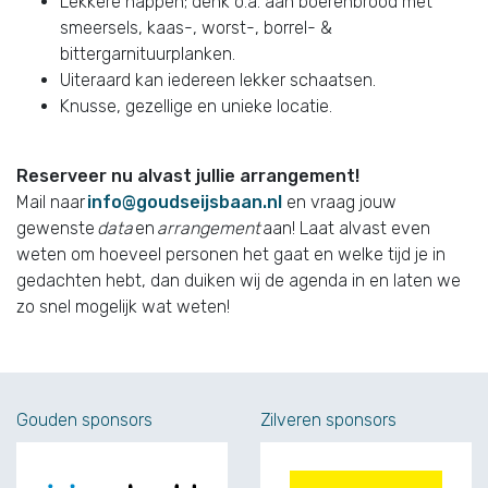
Lekkere happen; denk o.a. aan boerenbrood met
smeersels, kaas-, worst-, borrel- &
bittergarnituurplanken.
Uiteraard kan iedereen lekker schaatsen.
Knusse, gezellige en unieke locatie.
Reserveer nu alvast jullie arrangement!
Mail naar
info@goudseijsbaan.nl
en vraag jouw
gewenste
data
en
arrangement
aan! Laat alvast even
weten om hoeveel personen het gaat en welke tijd je in
gedachten hebt, dan duiken wij de agenda in en laten we
zo snel mogelijk wat weten!
Gouden sponsors
Zilveren sponsors
Mokveld
Verhuurbedrijf Zui