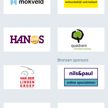
Hanos
Quadrant
Bronzen sponsors
Van der Linden Groep Waddinxveen
nils&paul
Ponck
Experis